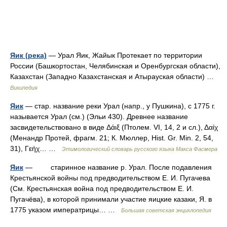
Яик (река)
— Урал Яик, Жайык Протекает по территории
России (Башкортостан, Челябинская и Оренбургская области),
Казахстан (Западно Казахстанская и Атырауская области) …
Википедия
Яик
— стар. название реки Урал (напр., у Пушкина), с 1775 г.
называется Урал (см.) (Эльи 430). Древнее название
засвидетельствовано в виде Δάιξ (Птолем. VI, 14, 2 и сл.), Δαίχ
(Менандр Протей, фрагм. 21; К. Мюллер, Hist. Gr. Мin. 2, 54,
31), Γεήχ… …
Этимологический словарь русского языка Макса Фасмера
Яик
— старинное название р. Урал. После подавления
Крестьянской войны под предводительством Е. И. Пугачева
(См. Крестьянская война под предводительством Е. И.
Пугачёва), в которой принимали участие яицкие казаки, Я. в
1775 указом императрицы… …
Большая советская энциклопедия