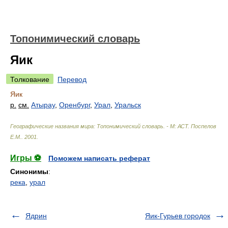
Топонимический словарь
Яик
Толкование
Перевод
Яик
р.
см.
Атырау
,
Оренбург
,
Урал
,
Уральск
Географические названия мира: Топонимический словарь. - М: АСТ
.
Поспелов
Е.М.
.
2001
.
Игры ⚽
Поможем написать реферат
Синонимы
:
река
,
урал
Ядрин
Яик-Гурьев городок