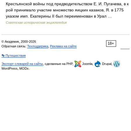
Крестьянской войны под предводительством Е. И. Пугачева, в к
рой принимало участие множество яицких казаков, Я. в 1775
указом имп. Екатерины II был переименован в Урал …
Советская историческая энциклопедия
© Академик, 2000-2026
18+
Обратная связь:
Техподдержка
,
Реклама на сайте
👣 Путешествия
Экспорт словарей на сайты
, сделанные на PHP,
Joomla,
Drupal,
WordPress, MODx.