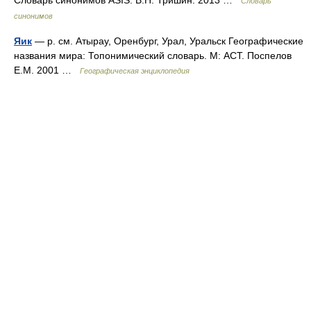
Словарь синонимов ASIS. В.Н. Тришин. 2013 …
Словарь
синонимов
Яик
— р. см. Атырау, Оренбург, Урал, Уральск Географические
названия мира: Топонимический словарь. М: АСТ. Поспелов
Е.М. 2001 …
Географическая энциклопедия